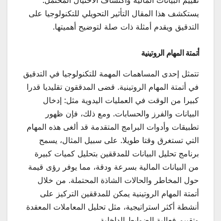
تقييم البيانات المالية واكتشاف الاحتيال المحتمل.
يستكشف هذا المقال التأثير التحويلي للتكنولوجيا على
التدقيق ويقدم أمثلة ذات صلة لتوضيح أهميتها.
أتمتة المهام الروتينية
تتمثل إحدى المساهمات المهمة للتكنولوجيا في التدقيق
في أتمتة المهام الروتينية. قضى المدققون تقليديا قدرا
كبيرا من الوقت في العمليات اليدوية مثل: إدخال
البيانات والفرز والحسابات. ومع ذلك، فإن ظهور
تطبيقات وأدوات البرامج المتقدمة قد ألغى هذه المهام
التي تستغرق وقتا طويلا. على سبيل المثال، يسمح
برنامج تحليل البيانات للمدققين بتحليل كميات كبيرة
من البيانات المالية بسرعة ودقة، مما يوفر رؤى قيمة
حول المخاطر والحالات الشاذة المحتملة. من خلال
أتمتة المهام الروتينية يمكن للمدققين التركيز على
أنشطة أكثر استراتيجية، مثل تحليل المعاملات المعقدة
وتقييم فعالية الضوابط الداخلية.